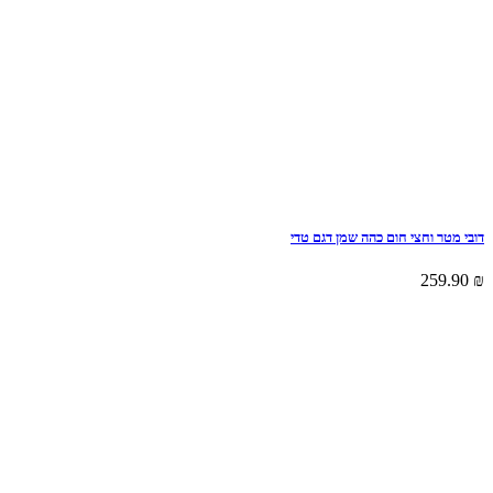
דובי מטר וחצי חום כהה שמן דגם טדי
259.90
₪