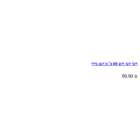
דובי קטן חום 60 ס"מ דגם מיקי
99.90
₪