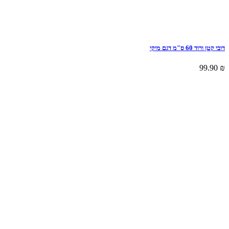
דובי קטן ורוד 60 ס"מ דגם מיקי
99.90
₪