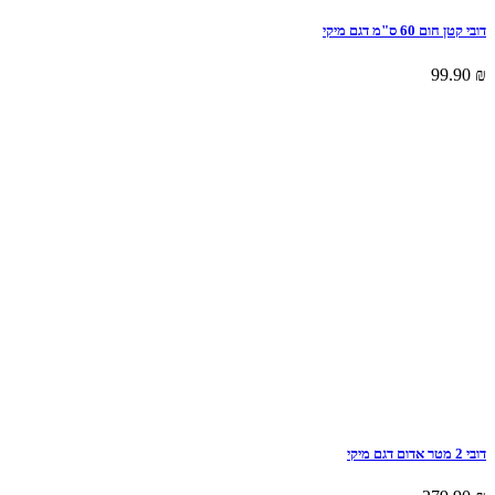
דובי קטן חום 60 ס"מ דגם מיקי
99.90
₪
דובי 2 מטר אדום דגם מיקי