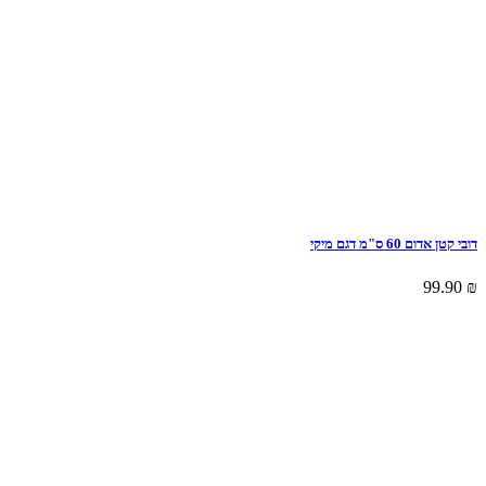
דובי קטן אדום 60 ס"מ דגם מיקי
99.90
₪