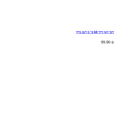
דובי קטן ורוד 60 ס"מ דגם מיקי
99.90
₪