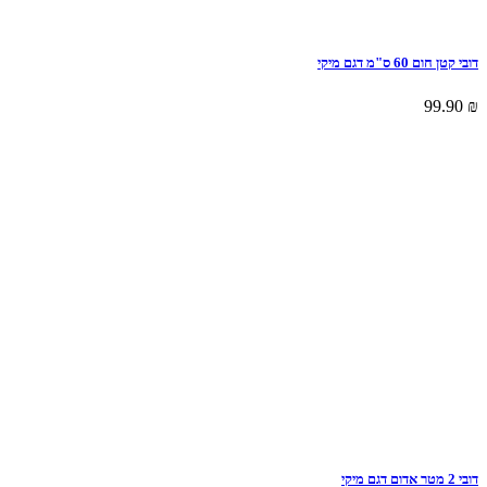
דובי קטן חום 60 ס"מ דגם מיקי
99.90
₪
דובי 2 מטר אדום דגם מיקי