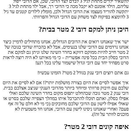
להשאיר ילדים מתחת לגיל 3 לבדם לצד הדובי, שכן, אם הדובי ייפול
עליהם, הילד אומנם לא יקבל מכה כי הדובי רך, אבל ילד מתחת לגיל 3
יתקשה להוריד מעצמו את הדובי הגדול ולכן, מומלץ לילדים קטנים עד גיל
3 להימצא בפיקוח לצד משחק עם הדובי הגדול והפרוותי.
היכן ניתן למקם דובי 2 מטר בבית?
ישר איך שאנחנו רואים את הדובים הגדולים, אנחנו מתחילים לדמיין כיצד
אנחנו נרדמים עם הדובי שלנו בנעימים, אבל לא בהכרח שדובי בגובה של
2 מטר חייב להיות ממוקם דווקא בחדר השינה שלנו וניתן גם למקם את
הדובי בסלון הבית בכל פינה אפשרית – כי מי מאיתנו לא היה רוצה לראות
סרט מפחיד יחד עם דובי וגדול שישמור עלינו בכל רגע!
גם אתם רוצים דובי ענק בגודל 2 מטר? הזמינו עכשיו!
איך אפשר לסיים את היום בצורה מושלמת יותר?! אם לא לסיים את היום
שלכם עם חיבוק פרוותי ומיוחד ביותר מהדובי הענקי שניצב אצלכם בבית.
דובי ענק 2 מטר גובה שבהחלט יתפוס מקום בחדר השינה שלכם ואולי
אפילו בסלון, ואתם תוכלו להתכרבל איתו במהלך הצפייה שלכם בסרט או
שאולי אפילו לישון עם הדובי שלכם מחובקים (כי מי לא חלם על זה אף
פעם? ואחרי שאנחנו ניסינו לישון עם הדובי, אנחנו חד משמעית לא
מוכנים לוותר על זה!).
איפה קונים דובי 2 מטר?