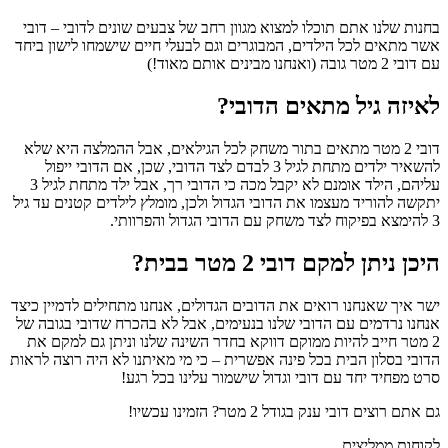
בחנות שלנו אתם תוכלו למצוא מגוון רחב של צבעים שונים לדובי – דובי
אשר מתאים לכל הילדים, המבוגרים וגם לבעלי חיים שישמחו לישון ביחד
עם דובי 2 מטר גובה (ואנחנו מבינים אותם מאוד!)
לאיזה גיל מתאים הדובי?
דובי 2 מטר מתאים בתור משחק לכל הגילאים, אבל ההמלצה היא שלא
להשאיר ילדים מתחת לגיל 3 לבדם לצד הדובי, שכן, אם הדובי ייפול
עליהם, הילד אומנם לא יקבל מכה כי הדובי רך, אבל ילד מתחת לגיל 3
יתקשה להוריד מעצמו את הדובי הגדול ולכן, מומלץ לילדים קטנים עד גיל
3 להימצא בפיקוח לצד משחק עם הדובי הגדול והפרוותי.
היכן ניתן למקם דובי 2 מטר בבית?
ישר איך שאנחנו רואים את הדובים הגדולים, אנחנו מתחילים לדמיין כיצד
אנחנו נרדמים עם הדובי שלנו בנעימים, אבל לא בהכרח שדובי בגובה של
2 מטר חייב להיות ממוקם דווקא בחדר השינה שלנו וניתן גם למקם את
הדובי בסלון הבית בכל פינה אפשרית – כי מי מאיתנו לא היה רוצה לראות
סרט מפחיד יחד עם דובי וגדול שישמור עלינו בכל רגע!
גם אתם רוצים דובי ענק בגודל 2 מטר? הזמינו עכשיו!
לקוחות ממליצים