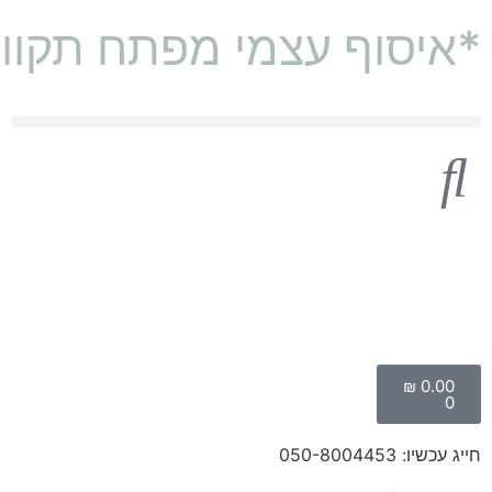
*איסוף עצמי מפתח תקוו
דובי 2 מטר
דובי מטר וחצי (160 ס"מ)
₪
0.00
0
חייג עכשיו: 050-8004453